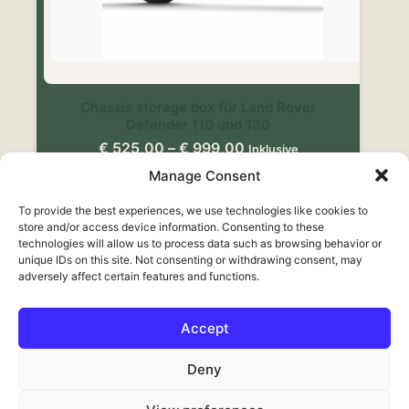
Chassis storage box für Land Rover
Defender 110 und 130
Preisspanne:
€
525,00
–
€
999,00
Inklusive
€ 525,00
Mehrwertsteuer
Manage Consent
bis
€ 999,00
Dieses
To provide the best experiences, we use technologies like cookies to
Ausführung wählen
store and/or access device information. Consenting to these
Produkt
technologies will allow us to process data such as browsing behavior or
weist
unique IDs on this site. Not consenting or withdrawing consent, may
mehrere
adversely affect certain features and functions.
Varianten
auf.
Die
Accept
Optionen
Français
können
Deny
auf
English
der