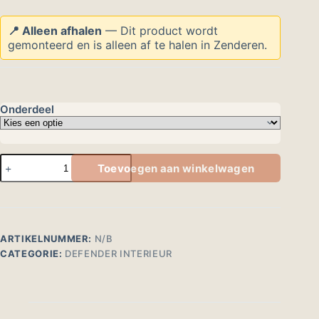
📍 Alleen afhalen
— Dit product wordt
gemonteerd en is alleen af te halen in Zenderen.
Onderdeel
Camperinterieur
Toevoegen aan winkelwagen
voor
Land
Rover
Defender
110
ARTIKELNUMMER:
N/B
aantal
CATEGORIE:
DEFENDER INTERIEUR