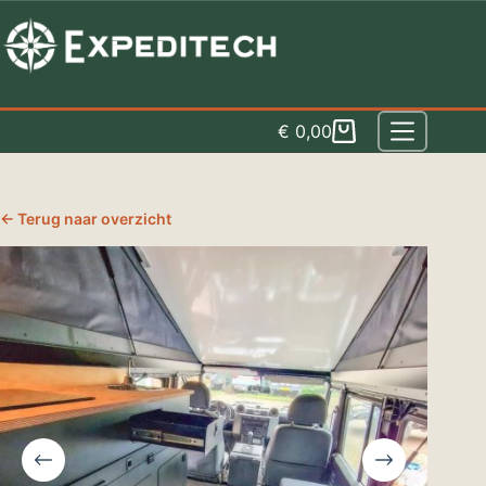
Spring
naar
inhoud
€
0,00
Winkelwagen
← Terug naar overzicht