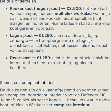
De drie onderdelen
Keukenkast (hoge zijkast) — €3.500
: het kookhart
van je camper, met een
multiplex werkblad
waarin je
naar wens zelf een kookstel en/of spoelbak kunt
inzagen en monteren. Ruime lades en kastruimte voor
kookgerei en voorraad.
Lage zijkast — €1.250
: aan de andere zijde, op
zithoogte — extra opbergruimte die tegelijk
dienstdoet als zitplek en, met kussen, als onderdeel
van je slaapplaats.
Dwarskast — €1.250
: achter de voorstoelen; sluit het
interieur af en biedt extra opberging binnen
handbereik.
Samen een compleet interieur
De drie kasten zijn op elkaar afgestemd en vormen samen
een compleet, doordacht interieur voor de Defender 110.
Je hoeft ze niet als set te kopen — bestel los wat je nodig
hebt, of kies in één keer het
complete interieur
.