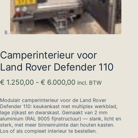
Camperinterieur voor
Land Rover Defender 110
Prijsklasse:
€
1.250,00
-
€
6.000,00
incl. BTW
€ 1.250,00
tot
Modulair camperinterieur voor de Land Rover
€ 6.000,00
Defender 110: keukenkast met multiplex werkblad,
lage zijkast en dwarskast. Gemaakt van 2 mm
aluminium (RAL 9005 fijnstructuur) — slank, licht en
sterk, met meer binnenruimte dan houten kasten.
Los of als compleet interieur te bestellen.