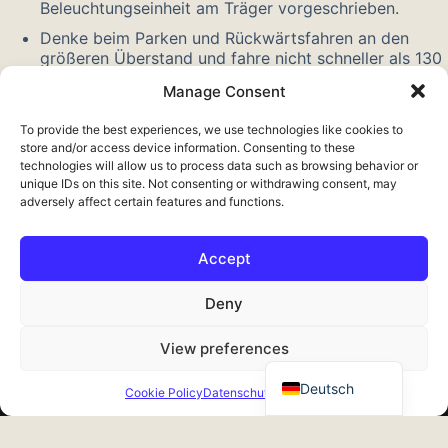
Beleuchtungseinheit am Träger vorgeschrieben.
Denke beim Parken und Rückwärtsfahren an den
größeren Überstand und fahre nicht schneller als 130
km/h.
Manage Consent
Schau dir auch unsere anderen
Anhängerkupplung-
To provide the best experiences, we use technologies like cookies to
Verlängerungen
. Mehr über das Standardmaß erfahren?
store and/or access device information. Consenting to these
Lies über die
Anhängerkupplungskugel
.
technologies will allow us to process data such as browsing behavior or
unique IDs on this site. Not consenting or withdrawing consent, may
adversely affect certain features and functions.
Accept
Français
Deny
English
View preferences
Nederlands
© 2026 Expeditech reistechniek · Erve Oosterveld 5, 7625 NC
Zenderen · KvK 08115904 · BTW NL001582125B63 ·
Deutsch
Cookie Policy
Datenschutzrichtlinie
info@expeditech.nl · +31 (0)74 711 0350
Allgemeine Bedingungen und Konditionen
·
Datenschutzrichtlinie