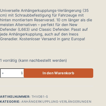
Universelle Anhängerkupplungs-Verlängerung (35
cm) mit Schraubbefestigung für Fahrzeuge mit
hinten montiertem Reserverad. 10 cm länger als die
meisten Alternativen – perfekt für den New
Defender (L663) und Classic Defender. Passt auf
jede Anhängerkupplung, auch auf den Ineos
Grenadier. Kostenloser Versand in ganz Europa!
1 vorrätig (kann nachbestellt werden)
Trekhaakverlenger
In den Warenkorb
voor
fietsendrager
35cm
schroefmontage
Menge
ARTIKELNUMMER:
THVDB1-S
KATEGORIE:
ANHÄNGERKUPPLUNG-VERLÄNGERUNGEN